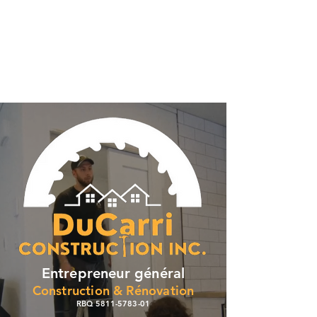
514-885-2293
info@ducarriconstruction.ca
Entrepreneur général
Construction & Rénovation
RBQ
5811-5783-01