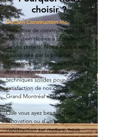
choisir ?
DuCarri Construction Inc.
est une
entreprise de construction et de
rénovation dédiée à la réalisation
de vos projets. Notre équipe est
passionnée par la création
d'espaces de vie exceptionnels et
met en œuvre des compétences
techniques solides pour garantir la
satisfaction de nos clients du
Grand Montréal et des environs.
Que vous ayez besoin d'une
rénovation ou d'un projet de
construction sur mesure, nous