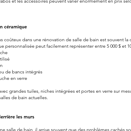
abos et les accessoires peuvent varier énormément en prix selon 
en céramique
us coûteux dans une rénovation de salle de bain est souvent l
personnalisée peut facilement représenter entre 5 000 $ et 10 
uche
ilisé
gn
ou de bancs intégrés
uche en verre
c grandes tuiles, niches intégrées et portes en verre sur mesu
alles de bain actuelles.
errière les murs
une salle de bain, il arrive souvent que des problèmes cachés s