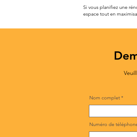
Si vous planifiez une ré
espace tout en maximisan
Dem
Veuil
Nom complet
Numéro de téléphon