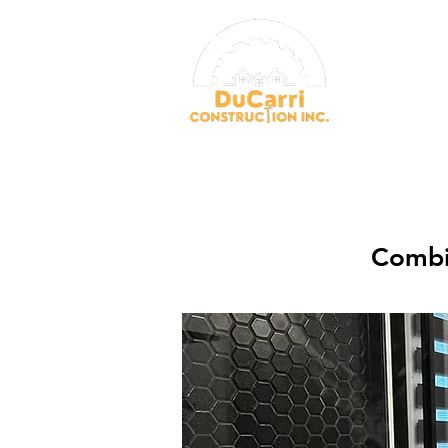
ACCUEIL
L
Combie