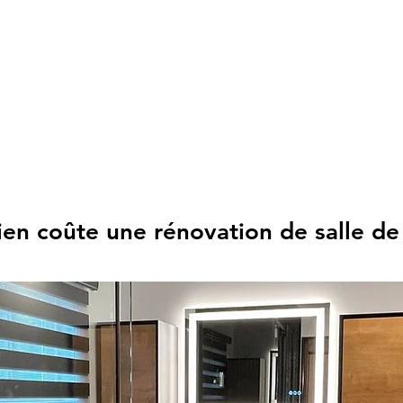
514-885-2293
info@ducarriconstruct
E SAVIEZ-VOUS ?
PARTENAIRES
CERTIFICATIONS
DUCARRI CONS
n coûte une rénovation de salle de