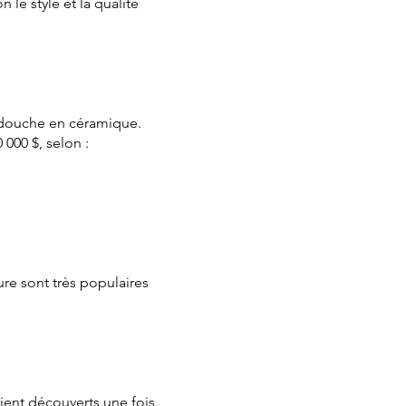
le style et la qualité
a douche en céramique.
000 $, selon :
re sont très populaires
oient découverts une fois